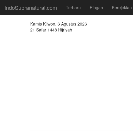
IndoSupranatural.com
Terbaru
Ringan
Kerejekian
Kamis Kliwon, 6 Agustus 2026
21 Safar 1448 Hijriyah