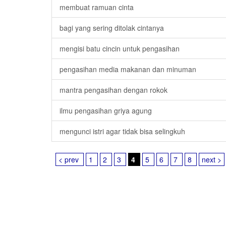
membuat ramuan cinta
bagi yang sering ditolak cintanya
mengisi batu cincin untuk pengasihan
pengasihan media makanan dan minuman
mantra pengasihan dengan rokok
ilmu pengasihan griya agung
mengunci istri agar tidak bisa selingkuh
< prev
1
2
3
4
5
6
7
8
next >