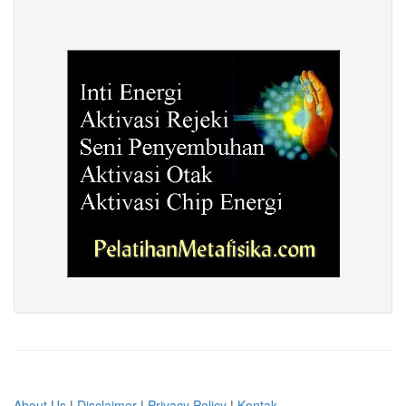
About Us
|
Disclaimer
|
Privacy Policy
|
Kontak