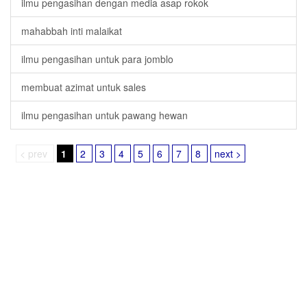
ilmu pengasihan dengan media asap rokok
mahabbah inti malaikat
ilmu pengasihan untuk para jomblo
membuat azimat untuk sales
ilmu pengasihan untuk pawang hewan
< prev
1
2
3
4
5
6
7
8
next >