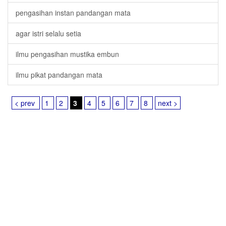
pengasihan instan pandangan mata
agar istri selalu setia
ilmu pengasihan mustika embun
ilmu pikat pandangan mata
< prev
1
2
3
4
5
6
7
8
next >