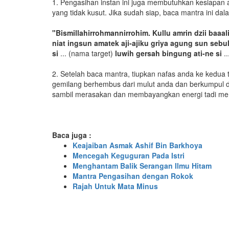
1. Pengasihan instan ini juga membutuhkan kesiapan an
yang tidak kusut. Jika sudah siap, baca mantra ini dalam
"Bismillahirrohmannirrohim. Kullu amrin dzii baaali
niat ingsun amatek aji-ajiku griya agung sun seb
si
... (nama target)
luwih gersah bingung ati-ne si
..
2. Setelah baca mantra, tiupkan nafas anda ke kedua
gemilang berhembus dari mulut anda dan berkumpul 
sambil merasakan dan membayangkan energi tadi me
Baca juga :
Keajaiban Asmak Ashif Bin Barkhoya
Mencegah Keguguran Pada Istri
Menghantam Balik Serangan Ilmu Hitam
Mantra Pengasihan dengan Rokok
Rajah Untuk Mata Minus