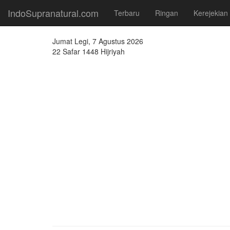
IndoSupranatural.com
Terbaru
Ringan
Kerejekian
Jumat Legi, 7 Agustus 2026
22 Safar 1448 Hijriyah