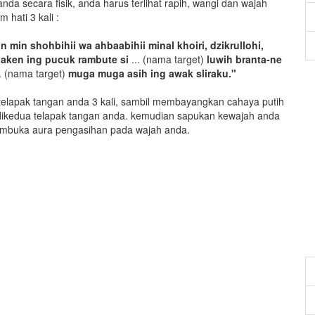
da secara fisik, anda harus terlihat rapih, wangi dan wajah
 hati 3 kali :
n min shohbihii wa ahbaabihii minal khoiri, dzikrullohi,
ulaken ing pucuk rambute si
... (nama target)
luwih branta-ne
. (nama target)
muga muga asih ing awak sliraku."
 telapak tangan anda 3 kali, sambil membayangkan cahaya putih
dikedua telapak tangan anda. kemudian sapukan kewajah anda
mbuka aura pengasihan pada wajah anda.