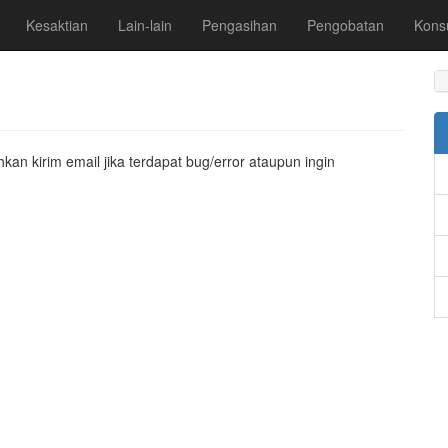
Kesaktian
Lain-lain
Pengasihan
Pengobatan
Konsu
hkan kirim email jika terdapat bug/error ataupun ingin