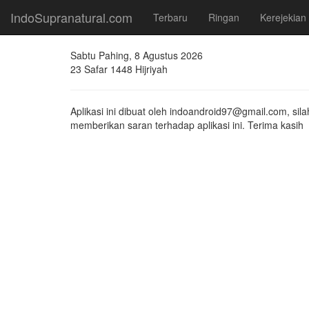
IndoSupranatural.com
Terbaru
Ringan
Kerejekian
Sabtu Pahing, 8 Agustus 2026
23 Safar 1448 Hijriyah
Aplikasi ini dibuat oleh indoandroid97@gmail.com, sila
memberikan saran terhadap aplikasi ini. Terima kasih