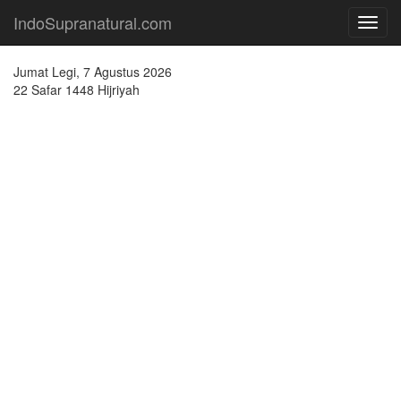
IndoSupranatural.com
Toggl
navig
Jumat Legi, 7 Agustus 2026
22 Safar 1448 Hijriyah