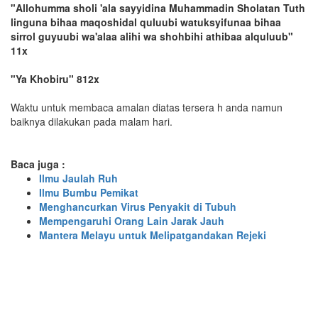
"Allohumma sholi 'ala sayyidina Muhammadin Sholatan Tuth
linguna bihaa maqoshidal quluubi watuksyifunaa bihaa
sirrol guyuubi wa'alaa alihi wa shohbihi athibaa alquluub"
11x
"Ya Khobiru" 812x
Waktu untuk membaca amalan diatas tersera h anda namun
baiknya dilakukan pada malam hari.
Baca juga :
Ilmu Jaulah Ruh
Ilmu Bumbu Pemikat
Menghancurkan Virus Penyakit di Tubuh
Mempengaruhi Orang Lain Jarak Jauh
Mantera Melayu untuk Melipatgandakan Rejeki