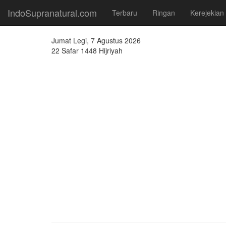
IndoSupranatural.com
Terbaru
Ringan
Kerejekian
Jumat Legi, 7 Agustus 2026
22 Safar 1448 Hijriyah