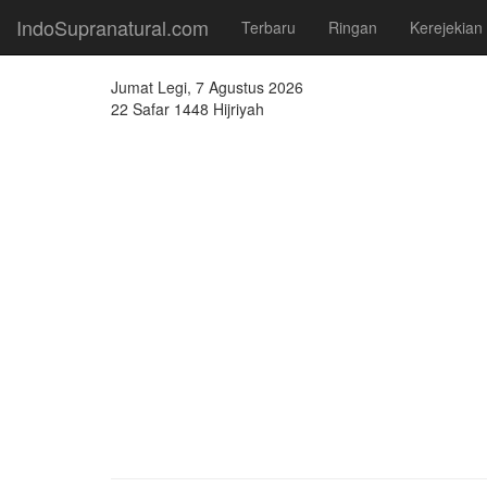
IndoSupranatural.com
Terbaru
Ringan
Kerejekian
Jumat Legi, 7 Agustus 2026
22 Safar 1448 Hijriyah