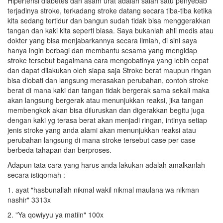
Hlpertensi diabetes dan asam urat adalah salah satu penyebab
terjadinya stroke, terkadang stroke datang secara tiba-tiba ketika
kita sedang tertidur dan bangun sudah tidak bisa menggerakkan
tangan dan kaki kita seperti biasa. Saya bukanlah ahli medis atau
dokter yang bisa menjabarkannya secara ilmiah, di sini saya
hanya ingin berbagi dan membantu sesama yang mengidap
stroke tersebut bagaimana cara mengobatinya yang lebih cepat
dan dapat dilakukan oleh siapa saja Stroke berat maupun ringan
bisa diobati dan langsung merasakan perubahan, contoh stroke
berat di mana kaki dan tangan tidak bergerak sama sekali maka
akan langsung bergerak atau menunjukkan reaksi, jika tangan
membengkok akan bisa diluruskan dan digerakkan begitu juga
dengan kaki yg terasa berat akan menjadi ringan, intinya setiap
jenis stroke yang anda alami akan menunjukkan reaksi atau
perubahan langsung di mana stroke tersebut case per case
berbeda tahapan dan berproses.
Adapun tata cara yang harus anda lakukan adalah amalkanlah
secara istiqomah :
1. ayat "hasbunallah nikmal wakil nikmal maulana wa nikman
nashir" 3313x
2. "Ya qowiyyu ya matiin" 100x