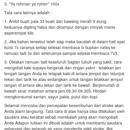
3. "Ya rohman ya rohim" 100x
Tata cara lainnya adalah :
1. Ambil buah pala 33 buah dan bawang merah 9 siung,
keduanya digiling halus dan dicampur dengan minyak manis
seperempat kilo.
2. Jika bahan tersebut telah siap maka bacalah di dalam hati ayat
kursi 7x caranya setiap selesai membaca lx tiupkan nafas ke
ramuan tadi 3x dan seterusnya sampai selesai membaca 7x3.
3. Oleskan ramuan tadi keseluruh bagian tubuh yang sakit, cara
mengobat kaki supaya bergerak dan ringan yakni : letakkan jari
tengah tangan Anda ke telapak kaki di antara jempol dan telunjuk
tekan dan tarik ke atas sedangkan untuk tangan letakkan jempol
tangan di antara siku tekan dan tarik ke bawah. Berjemurlah di
bawah sinar matahari antara jam 08.30-09.305. Hindari
mengkonsumsi santan, sayur pakis, pulut dan kopi.
Selamat mencoba dan percepatan kesembuhan dari stroke akan
Anda alami langsung. Tata cara di atas hanya bisa dilakukan oleh
saudara atau kerabat sebab merekalah yang akan mengobati
Anda Adapun tulisan ini dibuat adalah untuk membantu saudara
sebangsa dan setanah air yang menderita sakit stroke, jika