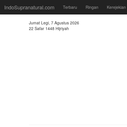
IndoSupranatural.com
Terbaru
Ringan
Kerejekian
Jumat Legi, 7 Agustus 2026
22 Safar 1448 Hijriyah