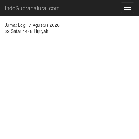
IndoSupranatural.com
Toggl
navig
Jumat Legi, 7 Agustus 2026
22 Safar 1448 Hijriyah