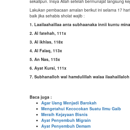
sekalipun. Insya Allah setelah bermunajat langsung kep
Lakukan pembacaan amalan berikut ini selama 17 hari
baik jika sehabis sholat wajib :
1. Laailaahaillaa anta subhaanaka innii kuntu min
2. Al fatehah, 111x
3. Al ikhlas, 118x
4. Al Falaq, 113x
5. An Nas, 115x
6. Ayat Kursi, 111x
7. Subhanalloh wal hamdulillah walaa ilaahaillaloh
Baca juga :
Agar Uang Menjadi Barokah
Mengetahui Kecocokan Suatu Ilmu Gaib
Meraih Kejayaan Bisnis
Ayat Penyembuh Migrain
Ayat Penyembuh Demam