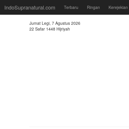
IndoSupranatural.com
Terbaru
Ringan
Kerejekian
Jumat Legi, 7 Agustus 2026
22 Safar 1448 Hijriyah