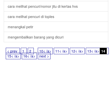
cara melihat pencuri/nomor jitu di kertas hvs
cara melihat pencuri di toples
menangkal petir
mengembalikan barang yang dicuri
< prev
1
2
...
10< /a>
11< /a>
12< /a>
13< /a>
14
15< /a>
16< /a>
next >