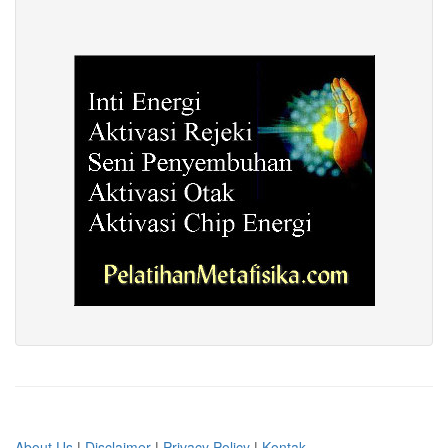
About Us
|
Disclaimer
|
Privacy Policy
|
Kontak