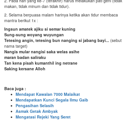
2. Pada hari yang ke-7 (terakhir) harus melakukan pati geni (tidak
makan, tidak minum dan tidak tidur).
2. Selama berpuasa malam harinya ketika akan tidur membaca
mantra berikut 1x :
Ingsun amatek ajiku si semar kuning
Sung-sung woyang wuyungan
Tetesing angin, tetesing bun nanging si jabang bayi...
(sebut
nama target)
Nangis mular nangisi saka welas asihe
maran badan saliraku
Tan kena pisah kumanthil ing netrane
Saking kersane Alloh
Baca juga :
Mendapat Kawalan 7000 Malaikat
Mendapatkan Kunci Segala Ilmu Gaib
Pengasihan Selasih
Asmak Getak Ambyak
Mengatasi Rejeki Yang Seret